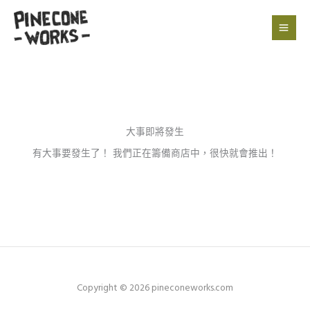
跳
至
主
要
內
容
大事即將發生
有大事要發生了！ 我們正在籌備商店中，很快就會推出！
Copyright © 2026 pineconeworks.com